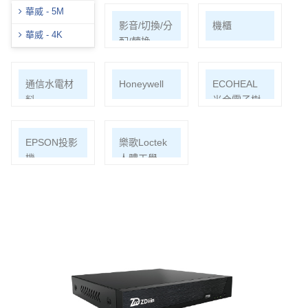
華威 - 5M
網路周邊
影音/切換/分
機櫃
華威 - 4K
配/轉換
通信水電材
Honeywell
ECOHEAL
料
光合電子樹
EPSON投影
樂歌Loctek
機
人體工學