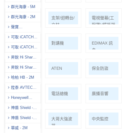
群光海康 - 5M
群光海康 - 2M
耗材/手工具/
支架/迴轉台/
電視螢幕(工
接頭/漏電盒
立柱
程寶)/壁掛架
聲寶
(AVTECH)-5M
可取 iCATCH -
門禁系統
對講機
EDIMAX 訊
5M
可取 iCATCH -
舟
2M
昇銳 Hi Sharp -
5M
昇銳 Hi Sharp-
PSTEK 五角
ATEN
保全防盜
8M
哈柏 HB - 2M
陞泰 AVTECH -
共同天線
電話總機
廣播音響
5M
Honeywell
H.265
神盾 Shield -
5M
神盾 Shield -
車道系統
大哥大強波
中央監控
4K
器
華威 - 2M