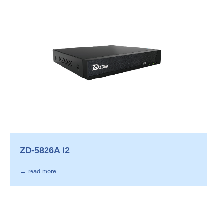
ZD-5826A i2
→ read more