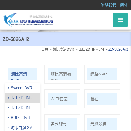
ZD-5826A i2
．
聯絡我們
簡体
ZD-5826A i2
首頁
類比高清DVR
玉山ZDIIIN - 8Ｍ
ZD-5826A i2
類比高清
類比高清攝
網路NVR
DVR
影機
Swann_DVR
玉山ZDIIIN - 8
網路攝影機
WIFI套裝
螢石
Ｍ
玉山ZDIIIN - 5
Ｍ
BRD - DVR
麥克風系列
各式線材
光纖設備
海康白牌-2M