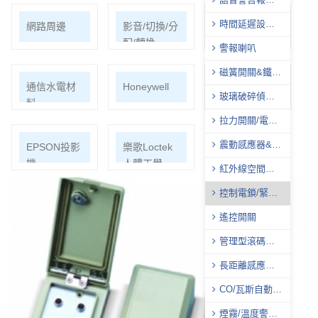
器
時間延遲設定
網路周邊
影音/切換/分
機櫃
控制器
配/轉換
警報喇叭
磁簧開關&鐵捲
通信水電材
Honeywell
ECOHEAL
門感應器
玻璃破碎偵測
料
光合電子樹
器
拉力開關/電源
供應器
震動感應器&電
EPSON投影
樂歌Loctek
話遙控器
機
人體工學
紅外線空間偵
測器(PIR)
控制電鎖/緊急
押扣開關
遙控開關
管理型滾碼遙
控系統
長距離感應自
動辨識系統
CO/瓦斯自動切
斷系統
煙霧/溫度警報