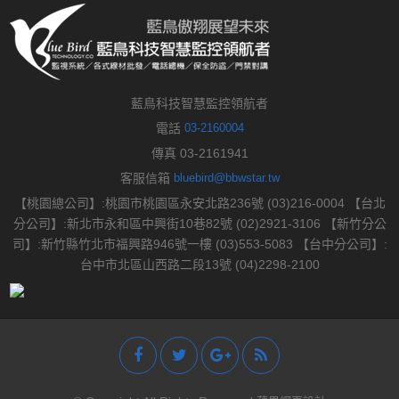
藍鳥科技智慧監控領航者
電話
03-2160004
傳真 03-2161941
客服信箱
bluebird@bbwstar.tw
【桃園總公司】:桃園市桃園區永安北路236號 (03)216-0004 【台北
分公司】:新北市永和區中興街10巷82號 (02)2921-3106 【新竹分公
司】:新竹縣竹北市福興路946號一樓 (03)553-5083 【台中分公司】:
台中市北區山西路二段13號 (04)2298-2100