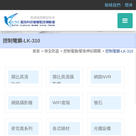
控制電鎖-LK-310
．
聯絡我們
簡体
控制電鎖-LK-310
首頁
保全防盜
控制電鎖/緊急押扣開關
控制電鎖-LK-310
類比高清
類比高清攝
網路NVR
DVR
影機
網路攝影機
WIFI套裝
螢石
麥克風系列
各式線材
光纖設備