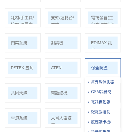
耗材/手工具/
支架/迴轉台/
電視螢幕(工
接頭/漏電盒
立柱
程寶)/壁掛架
門禁系統
對講機
EDIMAX 訊
舟
PSTEK 五角
ATEN
保全防盜
紅外線偵測器
GSM語音簡訊
共同天線
電話總機
廣播音響
自動報警器
電話自動報警
機
微電腦控制主
車道系統
大哥大強波
中央監控
機
感應讀卡機/數
器
字密碼開關
語音警告報知