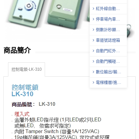
器
紅外線自動照
明控制器
停車場內車位
導引系統
倒數計秒顯示
器
車道號誌燈箱
商品簡介
自動門紅外線
感應器
自動門觸碰式
無線開關
控制電鎖-LK-310
數位輸出/輸入
模組
電梯樓層/進出
管制控制器