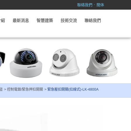
．
聯絡我們
簡体
介紹
最新消息
智慧建築
技術交流
聯絡我們
盜
控制電鎖/緊急押扣開關
緊急壓扣開關(拉線式)-LK-4800A