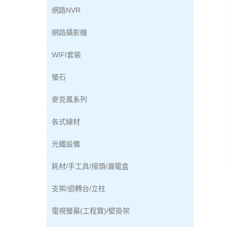
網路NVR
網路攝影機
WIFI套裝
螢石
麥克風系列
各式線材
光纖設備
耗材/手工具/接頭/漏電盒
支架/迴轉台/立柱
電視螢幕(工程寶)/壁掛架