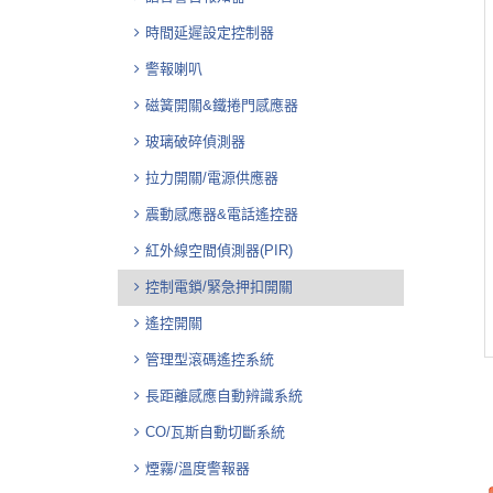
時間延遲設定控制器
警報喇叭
磁簧開關&鐵捲門感應器
玻璃破碎偵測器
拉力開關/電源供應器
震動感應器&電話遙控器
紅外線空間偵測器(PIR)
控制電鎖/緊急押扣開關
遙控開關
管理型滾碼遙控系統
長距離感應自動辨識系統
CO/瓦斯自動切斷系統
煙霧/溫度警報器